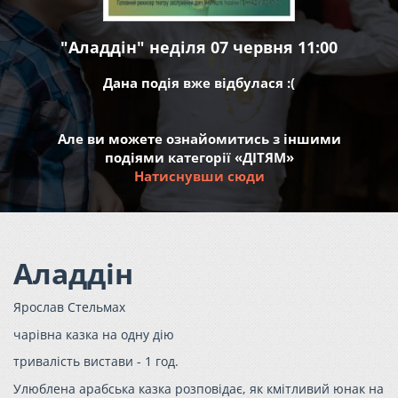
"Аладдін" неділя 07 червня 11:00
Дана подія вже відбулася :(
Але ви можете ознайомитись з іншими
подіями категорії «ДІТЯМ»
Натиснувши сюди
Аладдін
Ярослав Стельмах
чарівна казка на одну дію
тривалість вистави - 1 год.
Улюблена арабська казка розповідає, як кмітливий юнак на