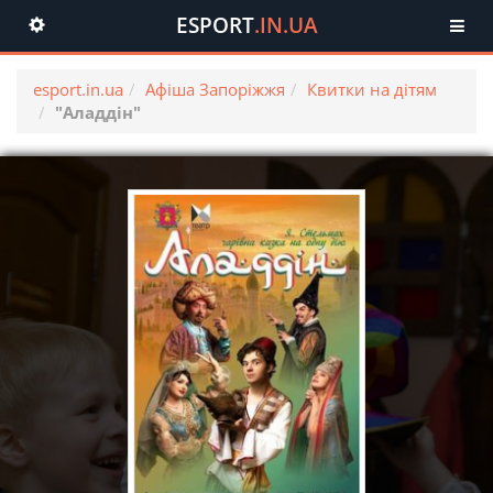
ESPORT
.IN.UA
Toggle
navigation
esport.in.ua
Афіша Запоріжжя
Квитки на дітям
"Аладдін"