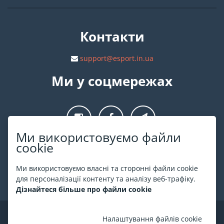
Контакти
support@esport.in.ua
Ми у соцмережах
Ми використовуємо файли
cookie
Про ESPORT
.in.ua
Ми використовуємо власні та сторонні файли cookie
На ESPORT.in.ua представлена афіша Києва та інших міст
для персоналізації контенту та аналізу веб-трафіку.
України. Всі квитки продаються офіційно. Ми працюємо
Дізнайтеся більше про файли cookie
безпосередньо з касами.
©
ESPORT
.in.ua
2026
Налаштування файлів cookie