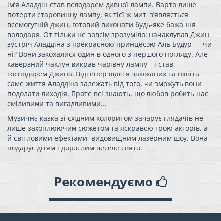
ім’я Аладдін став володарем дивної лампи. Варто лише
потерти старовинну лампу, як тієї ж миті з’являється
всемогутній джин, готовий виконати будь-яке бажання
володаря. От тільки не зовсім зрозуміло: начаклував Джин
зустріч Аладдіна з прекрасною принцесою Аль Будур — чи
ні? Вони закохалися один в одного з першого погляду. Але
каверзний чаклун викрав чарівну лампу – і став
господарем Джина. Відтепер щастя закоханих та навіть
саме життя Аладдіна залежать від того, чи зможуть вони
подолати лиходія. Проте всі знають, що любов робить нас
сміливими та вигадливими...
Музична казка зі східним колоритом зачарує глядачів не
лише захоплюючим сюжетом та яскравою грою акторів, а
й світловими ефектами, видовищним лазерним шоу. Вона
подарує дітям і дорослим веселе свято.
Рекомендуємо