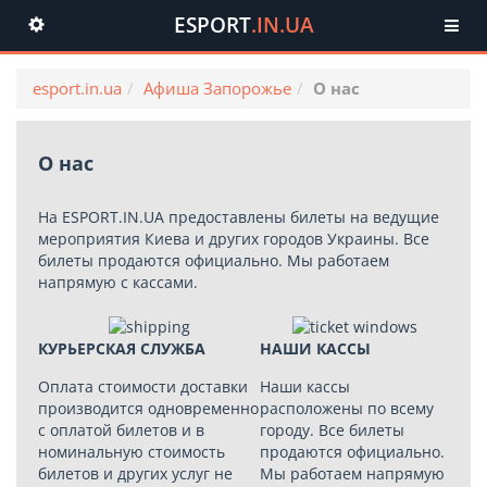
ESPORT
.IN.UA
Toggle
navigation
esport.in.ua
Афиша Запорожье
О нас
О нас
На
ESPORT.IN.UA
предоставлены билеты на ведущие
мероприятия Киева и других городов Украины. Все
билеты продаются официально. Мы работаем
напрямую с кассами.
КУРЬЕРСКАЯ СЛУЖБА
НАШИ КАССЫ
Оплата стоимости доставки
Наши кассы
производится одновременно
расположены по всему
с оплатой билетов и в
городу. Все билеты
номинальную стоимость
продаются официально.
билетов и других услуг не
Мы работаем напрямую